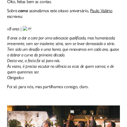
Oito, feitas bem as contas.
Sobre
como
assinalámos este oitavo aniversário,
Paulo Valério
escreveu:
«8 anos |
8 anos a dar a cara por uma advocacia qualificada, mas humanizada;
irreverente, sem ser insolente; séria, sem se levar demasiado a sério.
INÍCIO
Tem sido um desafio e uma honra, que renovamos em cada ano, quase
a dobrar a curva da primeira década.
IDENTIDADE
Desta vez, a festa foi só para nós.
INTELIGÊNCIA NATURAL
Às vezes, é preciso escutar no silêncio os ecos de quem somos; e de
quem queremos ser.
SERVIÇOS
Obrigado.»
CONHECIMENTO
Foi só para nós, mas partilhamos consigo, claro.
MEDIA
ONDE ESTAMOS