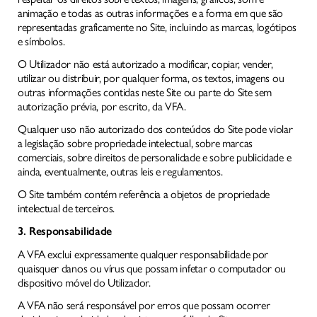
animação e todas as outras informações e a forma em que são
representadas graficamente no Site, incluindo as marcas, logótipos
e símbolos.
O Utilizador não está autorizado a modificar, copiar, vender,
utilizar ou distribuir, por qualquer forma, os textos, imagens ou
outras informações contidas neste Site ou parte do Site sem
autorização prévia, por escrito, da VFA.
21 191 46 82
Qualquer uso não autorizado dos conteúdos do Site pode violar
a legislação sobre propriedade intelectual, sobre marcas
R. da Misericórdia 17 2º dto,
1200-270 Lisboa
comerciais, sobre direitos de personalidade e sobre publicidade e
ainda, eventualmente, outras leis e regulamentos.
O Site também contém referência a objetos de propriedade
intelectual de terceiros.
3. Responsabilidade
A VFA exclui expressamente qualquer responsabilidade por
quaisquer danos ou vírus que possam infetar o computador ou
dispositivo móvel do Utilizador.
A VFA não será responsável por erros que possam ocorrer