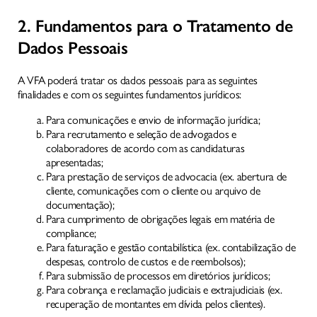
2. Fundamentos para o Tratamento de
Dados Pessoais
A VFA poderá tratar os dados pessoais para as seguintes
finalidades e com os seguintes fundamentos jurídicos:
INÍCIO
Para comunicações e envio de informação jurídica;
IDENTIDADE
Para recrutamento e seleção de advogados e
INTELIGÊNCIA NATURAL
colaboradores de acordo com as candidaturas
apresentadas;
SERVIÇOS
Para prestação de serviços de advocacia (ex. abertura de
cliente, comunicações com o cliente ou arquivo de
CONHECIMENTO
documentação);
Para cumprimento de obrigações legais em matéria de
MEDIA
compliance;
ONDE ESTAMOS
Para faturação e gestão contabilística (ex. contabilização de
despesas, controlo de custos e de reembolsos);
Para submissão de processos em diretórios jurídicos;
Para cobrança e reclamação judiciais e extrajudiciais (ex.
recuperação de montantes em dívida pelos clientes).