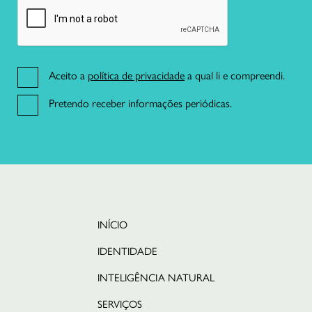
21 191 46 82
Aceito a
política de privacidade
a qual li e compreendi.
R. da Misericórdia 17 2º dto,
1200-270 Lisboa
Pretendo receber informações periódicas.
INÍCIO
IDENTIDADE
INTELIGÊNCIA NATURAL
SERVIÇOS