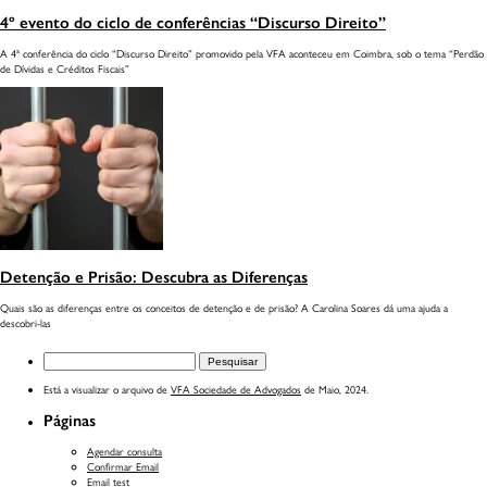
ONDE ESTAMOS
4º evento do ciclo de conferências “Discurso Direito”
A 4ª conferência do ciclo “Discurso Direito” promovido pela VFA aconteceu em Coimbra, sob o tema “Perdão
de Dívidas e Créditos Fiscais”
Detenção e Prisão: Descubra as Diferenças
Quais são as diferenças entre os conceitos de detenção e de prisão? A Carolina Soares dá uma ajuda a
descobri-las
Pesquisar
por:
Está a visualizar o arquivo de
VFA Sociedade de Advogados
de Maio, 2024.
Páginas
Agendar consulta
Confirmar Email
Email test