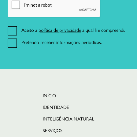
Aceito a
política de privacidade
a qual li e compreendi.
Pretendo receber informações periódicas.
21 191 46 82
R. da Misericórdia 17 2º dto,
1200-270 Lisboa
INÍCIO
IDENTIDADE
INTELIGÊNCIA NATURAL
SERVIÇOS