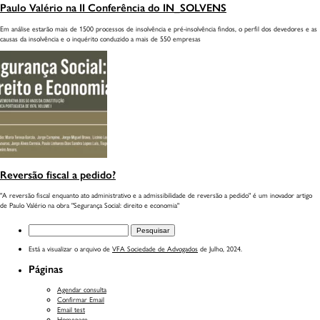
Paulo Valério na II Conferência do IN_SOLVENS
Em análise estarão mais de 1500 processos de insolvência e pré-insolvência findos, o perfil dos devedores e as
causas da insolvência e o inquérito conduzido a mais de 550 empresas
INÍCIO
IDENTIDADE
INTELIGÊNCIA NATURAL
SERVIÇOS
Reversão fiscal a pedido?
"A reversão fiscal enquanto ato administrativo e a admissibilidade de reversão a pedido" é um inovador artigo
CONHECIMENTO
de Paulo Valério na obra "Segurança Social: direito e economia"
MEDIA
Pesquisar
por:
ONDE ESTAMOS
Está a visualizar o arquivo de
VFA Sociedade de Advogados
de Julho, 2024.
Páginas
Agendar consulta
Confirmar Email
Email test
Homepage