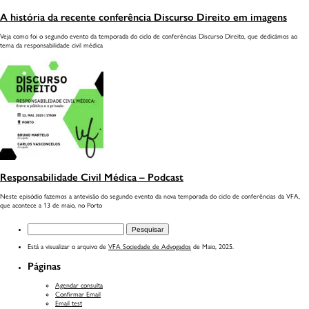
A história da recente conferência Discurso Direito em imagens
Veja como foi o segundo evento da temporada do ciclo de conferências Discurso Direito, que dedicámos ao
tema da responsabilidade civil médica
Responsabilidade Civil Médica – Podcast
Neste episódio fazemos a antevisão do ⁠segundo evento da nova temporada do ciclo de conferências da VFA,
que acontece a 13 de maio, no Porto
Pesquisar
por:
Está a visualizar o arquivo de
VFA Sociedade de Advogados
de Maio, 2025.
Páginas
Agendar consulta
Confirmar Email
Email test