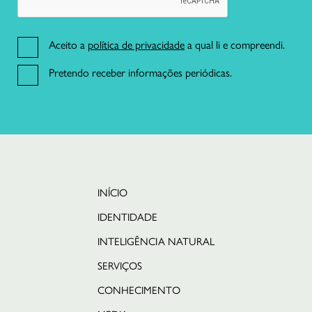
21 191 46 82
Aceito a
política de privacidade
a qual li e compreendi.
R. da Misericórdia 17 2º dto,
1200-270 Lisboa
Pretendo receber informações periódicas.
INÍCIO
IDENTIDADE
INTELIGÊNCIA NATURAL
SERVIÇOS
CONHECIMENTO
English