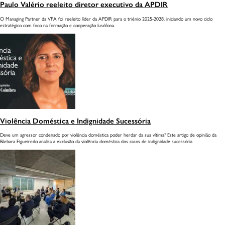
Paulo Valério reeleito diretor executivo da APDIR
O Managing Partner da VFA foi reeleito líder da APDIR para o triénio 2025-2028, iniciando um novo ciclo
estratégico com foco na formação e cooperação lusófona.
INÍCIO
Violência Doméstica e Indignidade Sucessória
IDENTIDADE
Deve um agressor condenado por violência doméstica poder herdar da sua vítima? Este artigo de opinião da
Bárbara Figueiredo analisa a exclusão da violência doméstica dos casos de indignidade sucessória
INTELIGÊNCIA NATURAL
SERVIÇOS
CONHECIMENTO
MEDIA
ONDE ESTAMOS